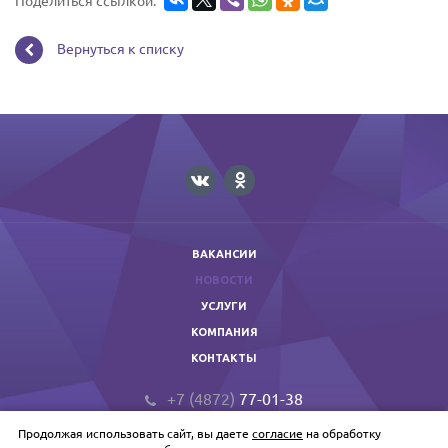
Вернуться к списку
ВАКАНСИИ
НОВОСТИ
УСЛУГИ
КОМПАНИЯ
КОНТАКТЫ
+7 (4872)
77-01-38
prof@primextula.ru
Продолжая использовать сайт, вы даете
согласие
на обработку
Primex © 2026 Копирование запрещено.