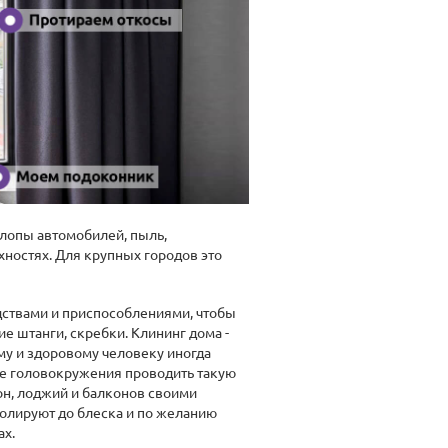
хлопы автомобилей, пыль,
хностях. Для крупных городов это
едствами и приспособлениями, чтобы
е штанги, скребки. Клининг дома -
му и здоровому человеку иногда
ые головокружения проводить такую
он, лоджий и балконов своими
полируют до блеска и по желанию
ах.