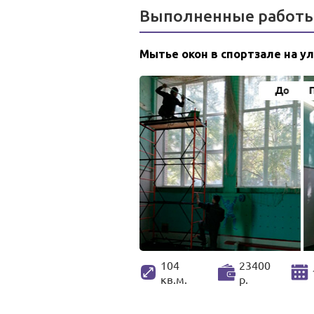
Выполненные работ
Мытье окон в спортзале на ул
104
23400
кв.м.
р.