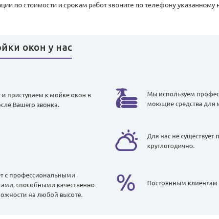
ии по стоимости и срокам работ звоните по телефону указанному на
йки окон у нас
Мы используем профес
и приступаем к мойке окон в
моющие средства для 
осле Вашего звонка.
Для нас не существует
круглогодично.
ет с профессиональными
Постоянным клиентам 
ми, способными качественно
ожности на любой высоте.