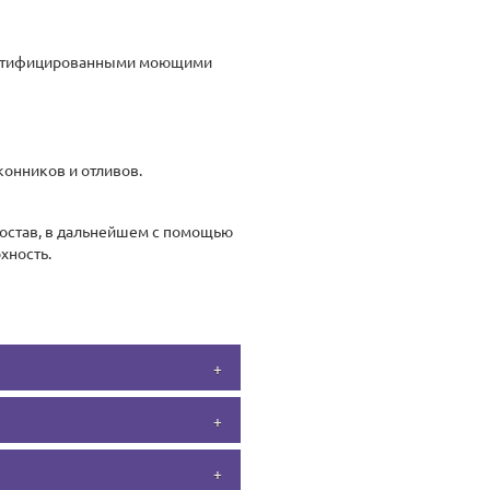
сертифицированными моющими
конников и отливов.
состав, в дальнейшем с помощью
хность.
ва, которые безопасны для
х и гарантируем их