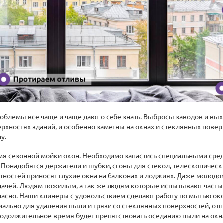
облемы все чаще и чаще дают о себе знать. Выбросы заводов и вы
рхностях зданий, и особенно заметны на окнах и стеклянных повер
у.
время сезонной мойки окон. Необходимо запастись специальными ср
Понадобятся держатели и шубки, сгоны для стекол, телескопически
тностей приносят глухие окна на балконах и лоджиях. Даже молодо
адачей. Людям пожилым, а так же людям которые испытывают част
пасно. Наши клинеры с удовольствием сделают работу по мытью ок
ально для удаления пыли и грязи со стеклянных поверхностей, от
продолжительное время будет препятствовать оседанию пыли на окн