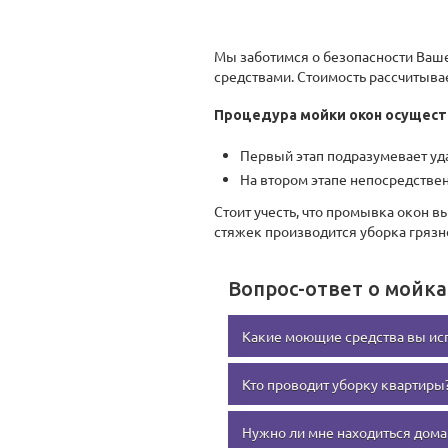
Мы заботимся о безопасности Ва
средствами. Стоимость рассчитывае
Процедура мойки окон осущест
Первый этап подразумевает уда
На втором этапе непосредстве
Стоит учесть, что промывка окон 
стяжек производится уборка грязно
Вопрос-ответ о мойка
Какие моющие средства вы ис
Кто проводит уборку квартиры
Наша компания в своей работе 
человека, детей или домашних ж
Нужно ли мне находиться дома
В нашу команду входят люди, у