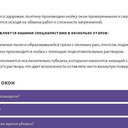
шего здоровья, поэтому производим мойку окон проверенными и 
тся исходя из объема работ и сложности загрязнений.
вляется нашими специалистами в несколько этапов:
ление пыли и образовавшейся грязи с оконных рам, откосов, подо
нно производится мойка с помощью подготовительных растворов.
выполняется исключительно губками, которыми наносится моющий 
го раствора, что дает возможность оставлять чисто вымытую повер
 окон
пользуете?
?
использует только экологически чистые и современные моющие средст
ивотных, так как они неаллергичны и не содержат в себе хлора.
 во время уборки?
же имеющие опыт работы в сфере клининга. Мы отбираем только лучши