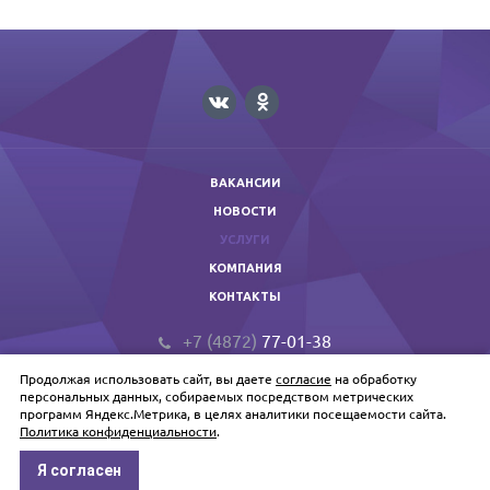
ВАКАНСИИ
НОВОСТИ
УСЛУГИ
КОМПАНИЯ
КОНТАКТЫ
+7 (4872)
77-01-38
prof@primextula.ru
Продолжая использовать сайт, вы даете
согласие
на обработку
Primex © 2026 Копирование запрещено.
персональных данных, собираемых посредством метрических
программ Яндекс.Метрика, в целях аналитики посещаемости сайта.
Политика конфиденциальности
.
Политика обработки персональных данных
Я согласен
Источник