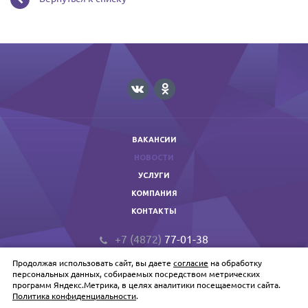
ВАКАНСИИ
НОВОСТИ
УСЛУГИ
КОМПАНИЯ
КОНТАКТЫ
+7 (4872)
77-01-38
prof@primextula.ru
Продолжая использовать сайт, вы даете
согласие
на обработку
Primex © 2026 Копирование запрещено.
персональных данных, собираемых посредством метрических
программ Яндекс.Метрика, в целях аналитики посещаемости сайта.
Политика конфиденциальности
.
Политика обработки персональных данных